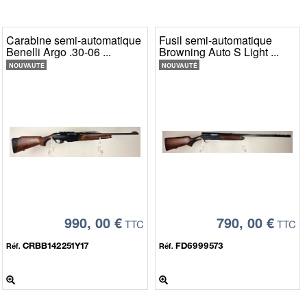
trépieds &
Cannes & sièges pliants
tuis
e zone
 pirsch
 divers
balles
 supports
Carabine semi-automatique
Fusil semi-automatique
Cannes de marche
Benelli Argo .30-06 ...
Browning Auto S Light ...
tecteurs
 accessoires
r armes
NOUVAUTÉ
NOUVAUTÉ
Sièges de battue
Pirch
orts de tir
990, 00 €
790, 00 €
TTC
TTC
CRBB142251Y17
FD6999573
Réf.
Réf.
egistres
Fouets de vennerie
nuels de chasse
Fouets & flottes