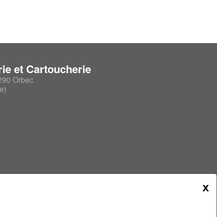
rmes & hutte
ie et Cartoucherie
290 Orbec
e)
ransport des
Chaussures, bottes &
chaussettes
is de transport
Chaussures de marche
usses d'urgences
Guêtres
Bottes & Waders
ses pour chiens
x
Chaussons & Sabotins
Chaussettes
Entretien & accessoires