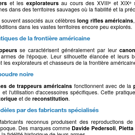
 qualité et la fidélité historique de leurs reproductions.
ers
et les
explorateurs
au cours des XVIIIᵉ et XIXᵉ 
Lampes frontales
Buscs
 sons
Hausses, guidons &
Bipieds, 
Equipement technique
Housses & é
Eclairage d
dans des territoires sauvages où la fiabilité et la préci
grenadière
cannes de
Projecteurs de comptage
Accessoires
Gilets pare-
Montages &
s, souvent associés aux célèbres
long rifles américains
n 22LR & 17
Fouille & dé
Ampoules &
éditions dans les vastes territoires encore peu explorés.
Hausses & guidons
Bipieds pou
 cache
 Tir &
Grenadière
Cannes de 
ques de la frontière américaine
ccessoires
Tapis & supp
appeurs
se caractérisent généralement par leur
canon
lencieux
ds
 armes de l'époque. Leur silhouette élancée et leurs bo
t les explorateurs et chasseurs de la frontière américain
ing
 poudre noire
nes de trappeurs américains
fonctionnent avec de la
K
 l'utilisation d'accessoires spécifiques. Cette pratiqu
storique
et de
reconstitution
.
rme de poing
dèles par des fabricants spécialisés
nes
 voiture
Gibecières, cartouchières
Livres & r
s fabricants reconnus produisent des reproductions d
& bretelles
 à pompe
d'époque. Des marques comme
Davide Pedersoli
,
Pietta
 sièges
Livres & ma
 la fidélité historique de leurs armes.