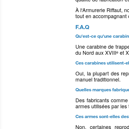
Mallettes rigides
Occasions Tir Sportif
Protection du véhic
À l'Armurerie Riffaut, 
Housses pour armes de poing
Stickers & décorati
tout en accompagnant c
Housses pour armes d'épaule
F.A.Q
Housses pour lunettes
Qu'est-ce qu'une carabin
Bagagerie
Sacs à dos
Une carabine de trappe
du Nord aux XVIIIᵉ et X
Ces carabines utilisent-el
Colliers, harnais & grelots
Laisses & longe
Oui, la plupart des re
manuel traditionnel.
Colliers pour chiens
Laisses & longes p
Harnais pour chiens
Laisses & longes d
Quelles marques fabrique
Clochettes, grelots &
Accouples & tubes 
Des fabricants comme 
sonnaillons
armes utilisées par les
Ces armes sont-elles des
Non, certaines reprod