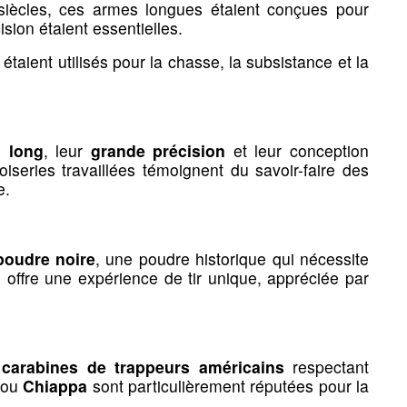
siècles, ces armes longues étaient conçues pour
trépieds &
Cannes & sièges pliants
tuis
e zone
sion étaient essentielles.
 pirsch
 divers
balles
 supports
, étaient utilisés pour la chasse, la subsistance et la
Cannes de marche
tecteurs
 accessoires
r armes
Sièges de battue
Pirch
orts de tir
 long
, leur
grande précision
et leur conception
iseries travaillées témoignent du savoir-faire des
e.
poudre noire
, une poudre historique qui nécessite
e offre une expérience de tir unique, appréciée par
egistres
Fouets de vennerie
e
carabines de trappeurs américains
respectant
ou
Chiappa
sont particulièrement réputées pour la
nuels de chasse
Fouets & flottes