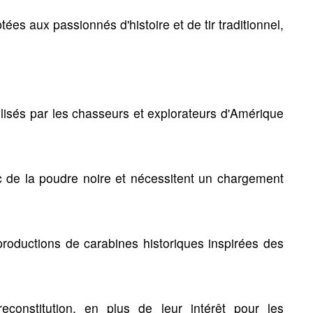
rmes & hutte
ées aux passionnés d'histoire et de tir traditionnel,
lisés par les chasseurs et explorateurs d'Amérique
ransport des
Chaussures, bottes &
chaussettes
c de la poudre noire et nécessitent un chargement
is de transport
Chaussures de marche
usses d'urgences
Guêtres
roductions de carabines historiques inspirées des
Bottes & Waders
ses pour chiens
Chaussons & Sabotins
Chaussettes
reconstitution, en plus de leur intérêt pour les
Entretien & accessoires