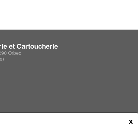
rmes & hutte
ie et Cartoucherie
290 Orbec
e)
ransport des
Chaussures, bottes &
chaussettes
is de transport
Chaussures de marche
usses d'urgences
Guêtres
Bottes & Waders
ses pour chiens
Chaussons & Sabotins
x
Chaussettes
Entretien & accessoires