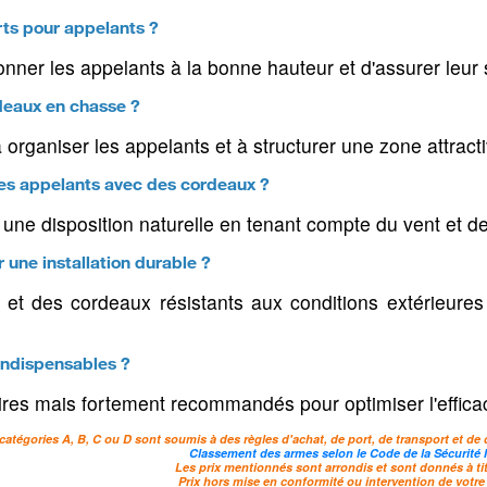
Gibecières & lacets de
ules
Registres a
transport
rts pour appelants ?
ons
Sacs à furets
onner les appelants à la bonne hauteur et d'assurer leur s
Cartouchières pochettes
rdeaux en chasse ?
Cartouchières ceintures
organiser les appelants et à structurer une zone attract
Bretelles pour armes
es appelants avec des cordeaux ?
Bretelles pour jumelles
r une disposition naturelle en tenant compte du vent et d
s
Colliers électronique &
Soins & t
r une installation durable ?
GPS
chiens
our chiens
et des cordeaux résistants aux conditions extérieures s
Colliers de dresssage
Cages & tap
e dressage
Colliers GPS pour chiens
Soins & tro
 indispensables ?
ID
canines
Colliers anti-aboiements
ires mais fortement recommandés pour optimiser l'efficacité
Bols & bros
Clôtures électroniques
catégories A, B, C ou D sont soumis à des règles d'achat, de port, de transport et de 
Accessoires colliers
Classement des armes selon le Code de la Sécurité I
Les prix mentionnés sont arrondis et sont donnés à titr
électroniques
Prix hors mise en conformité ou intervention de votre