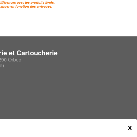
férences avec les produits livrés.
hanger en fonction des arrivages.
 & casquettes
nets
ie et Cartoucherie
 chèches
290 Orbec
e)
x