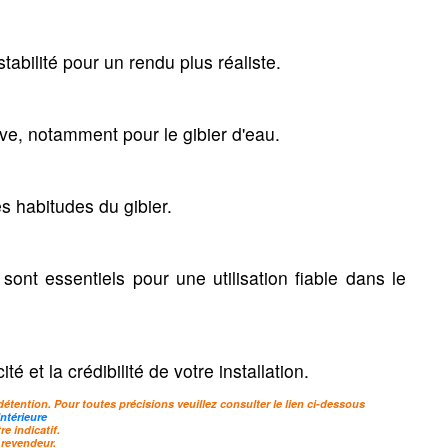
rmes & hutte
tabilité pour un rendu plus réaliste.
ive, notamment pour le gibier d'eau.
es habitudes du gibier.
ransport des
Chaussures, bottes &
chaussettes
ont essentiels pour une utilisation fiable dans le
is de transport
Chaussures de marche
usses d'urgences
Guêtres
Bottes & Waders
 et la crédibilité de votre installation.
ses pour chiens
Chaussons & Sabotins
détention. Pour toutes précisions veuillez consulter le lien ci-dessous
Chaussettes
ntérieure
e indicatif.
 revendeur.
Entretien & accessoires