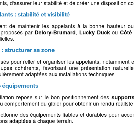
s, d'assurer leur stabilité et de créer une disposition c
Lampes frontales
Buscs
 sons
Hausses, guidons &
Bipieds, 
Equipement technique
Housses & é
Eclairage d
grenadière
cannes de
Projecteurs de comptage
Accessoires
ts : stabilité et visibilité
Gilets pare-
Montages &
n 22LR & 17
nt de maintenir les appelants à la bonne hauteur ou
Fouille & dé
Ampoules &
Hausses & guidons
Bipieds pou
 cache
s proposés par
Delory-Brumard
,
Lucky Duck
ou
Côté
 Tir &
Grenadière
Cannes de 
iciles.
ccessoires
Tapis & supp
: structurer sa zone
lencieux
ds
lisés pour relier et organiser les appelants, notamment
ing
upes cohérents, favorisant une présentation naturell
ulièrement adaptées aux installations techniques.
es équipements
K
allation repose sur le bon positionnement des
supports
t du comportement du gibier pour obtenir un rendu réaliste e
rme de poing
nes
lectionne des équipements fiables et durables pour acc
 voiture
Gibecières, cartouchières
Livres & r
ions adaptées à chaque terrain.
& bretelles
 à pompe
 sièges
Livres & ma