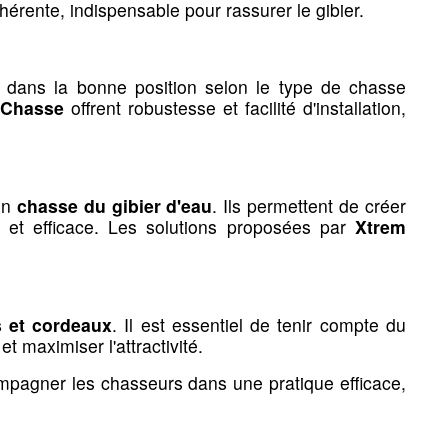
ohérente, indispensable pour rassurer le gibier.
trépieds &
Cannes & sièges pliants
tuis
e zone
 pirsch
 divers
balles
 supports
Cannes de marche
 dans la bonne position selon le type de chasse
tecteurs
 accessoires
r armes
Sièges de battue
 Chasse
offrent robustesse et facilité d'installation,
Pirch
orts de tir
 en
chasse du gibier d'eau
. Ils permettent de créer
e et efficace. Les solutions proposées par
Xtrem
 et cordeaux
. Il est essentiel de tenir compte du
t maximiser l'attractivité.
ompagner les chasseurs dans une pratique efficace,
egistres
Fouets de vennerie
nuels de chasse
Fouets & flottes