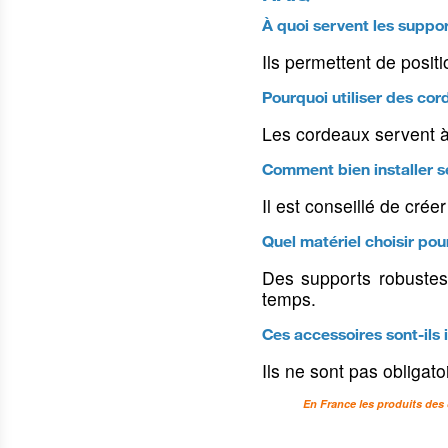
Mallettes rigides
Occasions Tir Sportif
Protection du véhic
À quoi servent les suppo
Housses pour armes de poing
Stickers & décorati
Ils permettent de positi
Housses pour armes d'épaule
Housses pour lunettes
Pourquoi utiliser des co
Bagagerie
Les cordeaux servent à 
Sacs à dos
Comment bien installer s
Il est conseillé de crée
Colliers, harnais & grelots
Laisses & longe
Quel matériel choisir pou
Colliers pour chiens
Laisses & longes p
Des supports robustes 
temps.
Harnais pour chiens
Laisses & longes d
Ces accessoires sont-ils
Clochettes, grelots &
Accouples & tubes 
sonnaillons
Ils ne sont pas obligato
En France les produits des 