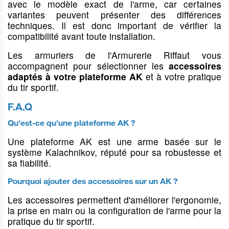
avec le modèle exact de l'arme, car certaines
à dos.
Cannes de
Tapis & housses
Accessoires fusils
variantes peuvent présenter des différences
marche
de sièges
à pompe
techniques. Il est donc important de vérifier la
Mallettes rigides
compatibilité avant toute installation.
Sièges de battue
Protection du
véhicules
Chaussures &
Occasions Tir
Housses pour
Les armuriers de l'Armurerie Riffaut vous
armes de poing
gants
Sportif
Stickers &
accompagnent pour sélectionner les
accessoires
décorations
Housses pour
adaptés à votre plateforme AK
et à votre pratique
armes d'épaule
Chaussures
du tir sportif.
tactiques
Housses pour
F.A.Q
lunettes
Gants, coudières
& genouillères
Bagagerie
Qu'est-ce qu'une plateforme AK ?
Sacs à dos
Une plateforme AK est une arme basée sur le
système Kalachnikov, réputé pour sa robustesse et
sa fiabilité.
Gibecières,
Livres &
Fouets de
cartouchières
registres
vennerie
Pourquoi ajouter des accessoires sur un AK ?
& bretelles
Les accessoires permettent d'améliorer l'ergonomie,
Livres & manuels
Fouets & flottes
de chasse
Gibecières &
la prise en main ou la configuration de l'arme pour la
lacets de
pratique du tir sportif.
Registres armes &
transport