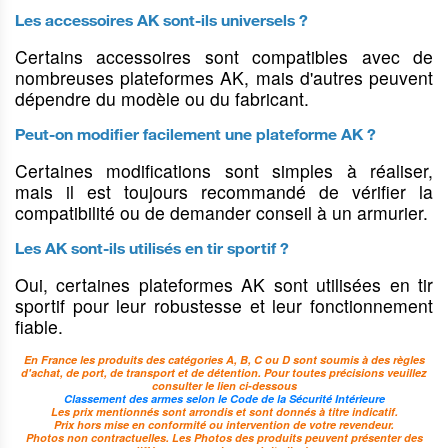
hutte
Les accessoires AK sont-ils universels ?
Sacs à furets
Certains accessoires sont compatibles avec de
Cartouchières
nombreuses plateformes AK, mais d'autres peuvent
pochettes
dépendre du modèle ou du fabricant.
Cartouchières
ceintures
Peut-on modifier facilement une plateforme AK ?
Bretelles pour
Certaines modifications sont simples à réaliser,
armes
mais il est toujours recommandé de vérifier la
Bretelles pour
compatibilité ou de demander conseil à un armurier.
jumelles
Les AK sont-ils utilisés en tir sportif ?
Colliers,
Laisses &
Colliers
Oui, certaines plateformes AK sont utilisées en tir
harnais &
longes
électronique &
sportif pour leur robustesse et leur fonctionnement
grelots
GPS
fiable.
Laisses & longes
pour chiens
Colliers pour
Colliers de
En France les produits des catégories A, B, C ou D sont soumis à des règles
d'achat, de port, de transport et de détention. Pour toutes précisions veuillez
chiens
dresssage
Laisses & longes
consulter le lien ci-dessous
Classement des armes selon le Code de la Sécurité Intérieure
de dressage
Harnais pour
Colliers GPS
Les prix mentionnés sont arrondis et sont donnés à titre indicatif.
chiens
pour chiens
Prix hors mise en conformité ou intervention de votre revendeur.
Accouples & tubes
Photos non contractuelles. Les Photos des produits peuvent présenter des