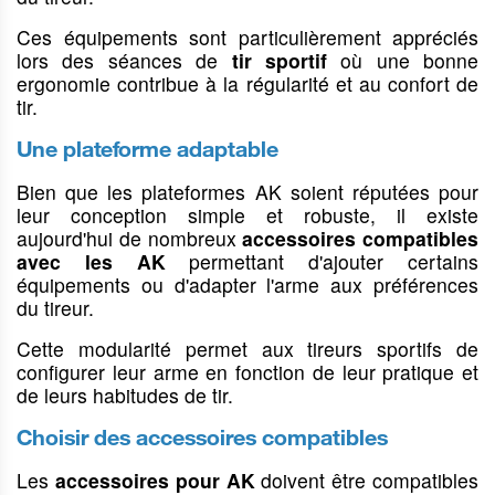
batons
cordes
boules
Détente
Déshumidificateurs
Douilles
Grips & poignées
Ces équipements sont particulièrement appréciés
Housses & étuis
amortisseur
Détente
Sécurité
Droguerie
lors des séances de
tir sportif
où une bonne
Frein de bouche
Gilets pare-balles
Tapis d'ateliers
Chargeur
Accessoires
ergonomie contribue à la régularité et au confort de
et cache flamme
divers
tir.
Fouille &
Outils d'armurier
Organes de visée
Silencieux et ses
détecteurs
accessoires
Buscs
Une plateforme adaptable
Modérateurs
Hausses,
Bipieds,
Bipieds et
Accessoires
de sons
guidons &
trépieds &
Bien que les plateformes AK soient réputées pour
monopods
divers
grenadière
cannes de
leur conception simple et robuste, il existe
Crosse arme de
pirsch
aujourd'hui de nombreux
accessoires compatibles
Modérateurs de
poing
son 22LR & 17
avec les AK
permettant d'ajouter certains
Hausses &
Accessoirisation
HMR
guidons
équipements ou d'adapter l'arme aux préférences
Bipieds pour
AR9/AR10/AR15
armes
du tireur.
Modérateurs de
Grenadière
Accessoirisation
son Tir & Chasse
Cannes de Pirch
Cette modularité permet aux tireurs sportifs de
AK
Accessoires pour
Tapis & supports
configurer leur arme en fonction de leur pratique et
Organes de visée
silencieux
de tir
de leurs habitudes de tir.
Accessoirisation
Choisir des accessoires compatibles
arme de poing
Cannes &
Mallettes, étuis
Equipement
sièges pliants
à fusils,
pour voiture
Accessoires
Les
accessoires pour AK
doivent être compatibles
housses & sacs
carabines