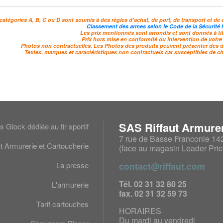
Gibecières & lacets de
ules
Registres a
transport
catégories A, B, C ou D sont soumis à des règles d'achat, de port, de transport et de 
ons
Sacs à furets
Classement des armes selon le Code de la Sécurité I
Les prix mentionnés sont arrondis et sont donnés à titr
Prix hors mise en conformité ou intervention de votre
Cartouchières pochettes
Photos non contractuelles. Les Photos des produits peuvent présenter des dif
Textes, marques et caractéristiques non contractuels car susceptibles de c
Cartouchières ceintures
Bretelles pour armes
Bretelles pour jumelles
s
Colliers électronique &
Soins & t
GPS
chiens
SAS Riffaut Armurer
s Glock dédiée au tir sportif
our chiens
7 rue de Basse Franconie 14
ut Armurerie et Cartoucherie
Colliers de dresssage
Cages & tap
(face au magasin Leader Pric
e dressage
Colliers GPS pour chiens
Soins & tro
La presse
contact@riffaut.com
ID
canines
Colliers anti-aboiements
Tél. 02 31 32 80 25
L'armurerie
Bols & bros
Clôtures électroniques
fax. 02 31 32 59 73
Tarif cartouches
Accessoires colliers
HORAIRES
électroniques
Du mardi au vendredi