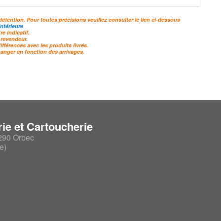
rmes & hutte
détention. Pour toutes précisions veuillez consulter le lien ci-dessous
ntérieure
e indicatif.
 revendeur.
férences avec les produits livrés.
hanger en fonction des arrivages.
ransport des
Chaussures, bottes &
chaussettes
ie et Cartoucherie
290 Orbec
is de transport
Chaussures de marche
e)
usses d'urgences
Guêtres
Bottes & Waders
ses pour chiens
Chaussons & Sabotins
Chaussettes
Entretien & accessoires