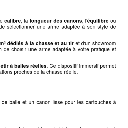
rmes & hutte
le
calibre
, la
longueur des canons
, l'
équilibre
ou
 de sélectionner une arme adaptée à son style de
m² dédiés à la chasse et au tir
et d'un showroom
n de choisir une arme adaptée à votre pratique et
ransport des
Chaussures, bottes &
étir à balles réelles
. Ce dispositif immersif permet
chaussettes
uations proches de la chasse réelle.
is de transport
Chaussures de marche
usses d'urgences
Guêtres
de balle et un canon lisse pour les cartouches à
Bottes & Waders
ses pour chiens
Chaussons & Sabotins
Chaussettes
Entretien & accessoires