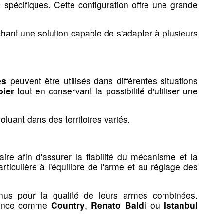
 à l'expertise de
quatre armuriers diplômés de l'École
 spécifiques. Cette configuration offre une grande
trépieds &
Cannes & sièges pliants
tuis
e zone
 pirsch
 divers
r le
Cynétir à balles réelles
de l'Armurerie Riffaut. Cette
balles
 supports
hant une solution capable de s'adapter à plusieurs
 réelle et d'observer immédiatement l'impact du tir afin
Cannes de marche
tecteurs
 accessoires
r armes
Sièges de battue
Pirch
orts de tir
es
peuvent être utilisés dans différentes situations
bier
tout en conservant la possibilité d'utiliser une
luant dans des territoires variés.
ire afin d'assurer la fiabilité du mécanisme et la
ticulière à l'équilibre de l'arme et au réglage des
egistres
Fouets de vennerie
us pour la qualité de leurs armes combinées.
France comme
Country
,
Renato Baldi
ou
Istanbul
nuels de chasse
Fouets & flottes