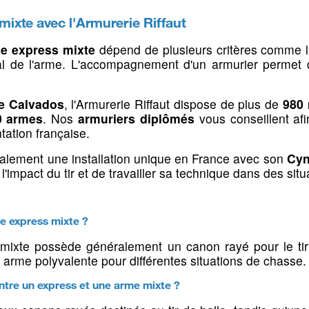
Gibecières & lacets de
ules
Registres a
transport
mixte avec l'Armurerie Riffaut
ons
Sacs à furets
ne express mixte
dépend de plusieurs critères comme 
Cartouchières pochettes
pal de l'arme. L'accompagnement d'un armurier permet
Cartouchières ceintures
Bretelles pour armes
e Calvados
, l'Armurerie Riffaut dispose de plus de
980 
0 armes
. Nos
armuriers diplômés
vous conseillent afi
Bretelles pour jumelles
tation française.
s
Colliers électronique &
Soins & t
alement une installation unique en France avec son
Cyn
GPS
chiens
l'impact du tir et de travailler sa technique dans des sit
our chiens
Colliers de dresssage
Cages & tap
e dressage
e express mixte ?
Colliers GPS pour chiens
Soins & tro
ID
canines
mixte possède généralement un canon rayé pour le tir 
Colliers anti-aboiements
Bols & bros
e arme polyvalente pour différentes situations de chasse.
Clôtures électroniques
entre un express et une arme mixte ?
Accessoires colliers
électroniques