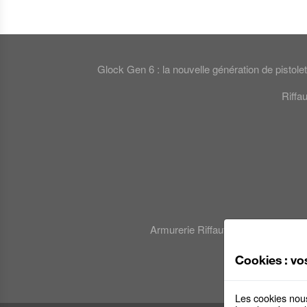
Glock Gen 6 : la nouvelle génération de pistolet
Riffa
Armurerie Riffaut : le 1er CYNETIR 
Cookies : vo
Les cookies nous