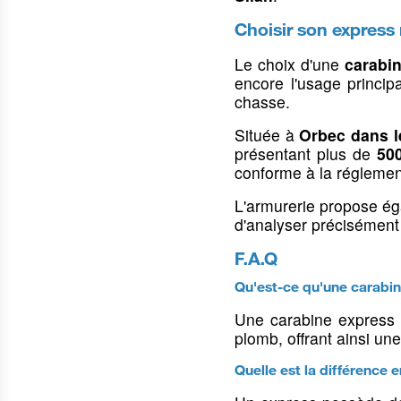
Mallettes rigides
Occasions Tir Sportif
Protection du véhic
Choisir son express 
Housses pour armes de poing
Stickers & décorati
Housses pour armes d'épaule
Le choix d'une
carabi
encore l'usage princi
Housses pour lunettes
chasse.
Bagagerie
Située à
Orbec dans l
Sacs à dos
présentant plus de
50
conforme à la réglemen
Colliers, harnais & grelots
Laisses & longe
L'armurerie propose ég
d'analyser précisément 
Colliers pour chiens
Laisses & longes p
F.A.Q
Harnais pour chiens
Laisses & longes d
Qu'est-ce qu'une carabin
Clochettes, grelots &
Accouples & tubes 
sonnaillons
Une carabine express 
plomb, offrant ainsi un
Quelle est la différence 