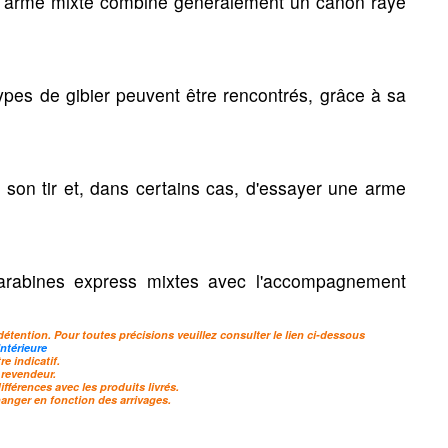
ne arme mixte combine généralement un canon rayé
 & casquettes
types de gibier peuvent être rencontrés, grâce à sa
nets
r son tir et, dans certains cas, d'essayer une arme
 chèches
carabines express mixtes avec l'accompagnement
détention. Pour toutes précisions veuillez consulter le lien ci-dessous
ntérieure
e indicatif.
 revendeur.
férences avec les produits livrés.
hanger en fonction des arrivages.