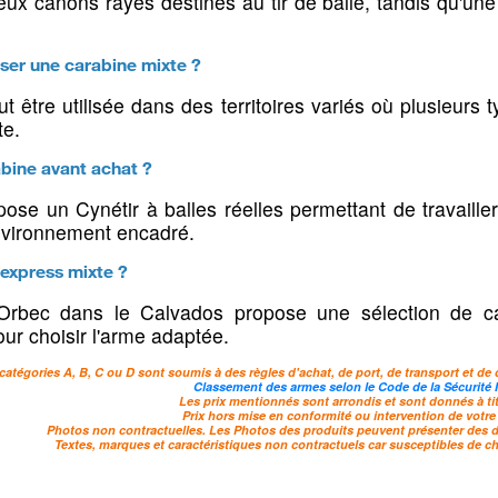
ux canons rayés destinés au tir de balle, tandis qu'u
tes
Chemises, pulls & sous
Chapeaux
iser une carabine mixte ?
vêtements
 être utilisée dans des territoires variés où plusieurs 
se
Chapeaux
te.
Chemises
s &
Bobs & bon
Pulls
bine avant achat ?
Casquettes
Polos & T-Shirts
pose un Cynétir à balles réelles permettant de travaille
Echarpes &
nvironnement encadré.
Tenues chauffantes & isolantes
Bretelles & ceintures
express mixte ?
à Orbec dans le Calvados propose une sélection de 
e tir
ur choisir l'arme adaptée.
catégories A, B, C ou D sont soumis à des règles d'achat, de port, de transport et de 
Classement des armes selon le Code de la Sécurité I
Les prix mentionnés sont arrondis et sont donnés à titr
Prix hors mise en conformité ou intervention de votre
Photos non contractuelles. Les Photos des produits peuvent présenter des dif
Textes, marques et caractéristiques non contractuels car susceptibles de c