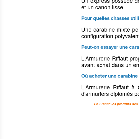
Un express possède de
et un canon lisse.
Gants & chaufferettes
Pantalons & ves
Pour quelles chasses util
Une carabine mixte peut
Gants de chasse & tir
Pantalons de chas
configuration polyvalen
Gants d'intervention
Pantalons militaire
d'intervention
Peut-on essayer une cara
Chaufferettes
Vestes de chasse
L'Armurerie Riffaut pro
Vestes militaires &
avant achat dans un e
d'intervention
Où acheter une carabine 
Tenues de pluie
L'Armurerie Riffaut 
Gilets de chasse & d
d'armuriers diplômés po
En France les produits des 