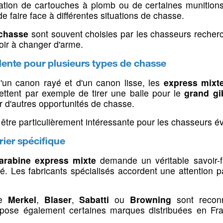
c dans le Calvados
, notre armurerie vous accompagne grâce
isation de cartouches à plomb ou de certaines munitions
Lampes frontales
Buscs
n de choisir l'arme adaptée à votre pratique.
 sons
Hausses, guidons &
Bipieds, 
Equipement technique
Housses & é
Eclairage d
e faire face à différentes situations de chasse.
grenadière
cannes de
Projecteurs de comptage
Accessoires
r technique de tir, les chasseurs peuvent également découvri
Gilets pare-
Montages &
 chasse
sont souvent choisies par les chasseurs recherc
rmet de s'entraîner dans des conditions proches de la chasse
n 22LR & 17
Fouille & dé
Ampoules &
oir à changer d'arme.
Hausses & guidons
Bipieds pou
 cache
 Tir &
Grenadière
Cannes de 
lente pour plusieurs types de chasse
ccessoires
Tapis & supp
'un canon rayé et d'un canon lisse, les
express mixt
lencieux
ds
ettent par exemple de tirer une balle pour le
grand gi
 d'autres opportunités de chasse.
ing
être particulièrement intéressante pour les chasseurs évo
rier spécifique
K
arabine express mixte
demande un véritable savoir-fa
. Les fabricants spécialisés accordent une attention par
rme de poing
nes
 voiture
Gibecières, cartouchières
Livres & r
me
Merkel
,
Blaser
,
Sabatti
ou
Browning
sont reconn
& bretelles
 à pompe
propose également certaines marques distribuées en 
 sièges
Livres & ma